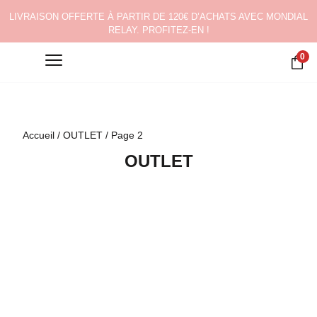
LIVRAISON OFFERTE À PARTIR DE 120€ D’ACHATS AVEC MONDIAL
RELAY. PROFITEZ-EN !
0
Accueil
/
OUTLET
/ Page 2
OUTLET
↓ 50%
↓ 50%
TOURNELLES XL AGED
TOURNELLES XL SMOKEY
DENIM RIVE DROITE
BLACK RIVE DROITE
50,00
€
50,00
€
25,00
€
25,00
€
↓ 50%
↓ 50%
BONNET LAINE ÉCRU
BONNET LAINE BLEU