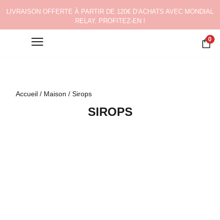
LIVRAISON OFFERTE À PARTIR DE 120€ D’ACHATS AVEC MONDIAL
RELAY. PROFITEZ-EN !
0
Accueil
/
Maison
/ Sirops
SIROPS
SIROP MELON BIO
SIROP VANILLE BIO
BACANHA
BACANHA
12,50
€
12,50
€
SIROP GINGEMBRE BIO
SIROP LAVANDE BIO
BACANHA
BACANHA