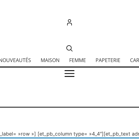
FFERTE À PARTIR DE 120€ D’ACHATS AVEC MONDIAL RELAY. P
NOUVEAUTÉS
MAISON
FEMME
PAPETERIE
CAR
_label= »row »] [et_pb_column type= »4_4″][et_pb_text adm