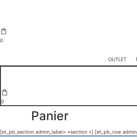
Aller
LIVRAISON O
au
contenu
0
OUTLET
0
Panier
[et_pb_section admin_label= »section »] [et_pb_row admin