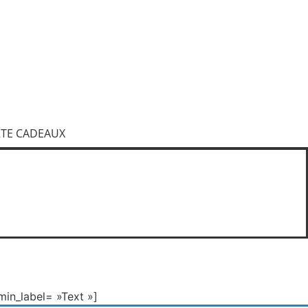
ROFITEZ-EN !
TE CADEAUX
in_label= »Text »]