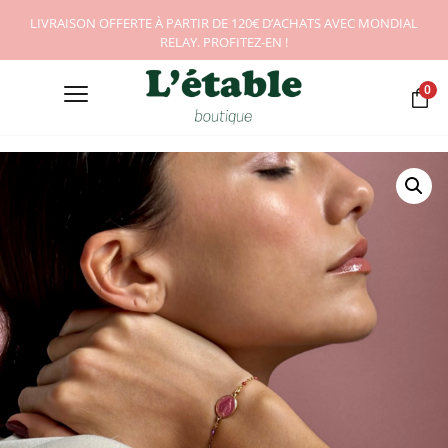
LIVRAISON OFFERTE À PARTIR DE 120€ D’ACHATS AVEC MONDIAL
RELAY. PROFITEZ-EN !
0