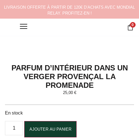
LIVRAISON OFFERTE À PARTIR DE 120€ D’ACHATS AVEC MONDIAL
RELAY. PROFITEZ-EN !
0
PARFUM D’INTÉRIEUR DANS UN
VERGER PROVENÇAL LA
PROMENADE
25,00
€
En stock
Alternative:
AJOUTER AU PANIER