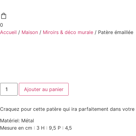
0
Accueil
/
Maison
/
Miroirs & déco murale
/ Patère émaillée
quantité
Ajouter au panier
de
Patère
émaillée
Craquez pour cette patère qui ira parfaitement dans votre 
Matériel: Métal
Mesure en cm : 3 H : 9,5 P : 4,5