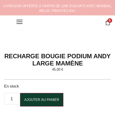
LIVRAISON OFFERTE À PARTIR DE 120€ D’ACHATS AVEC MONDIAL
RELAY. PROFITEZ-EN !
0
RECHARGE BOUGIE PODIUM ANDY
LARGE MAMÈNE
45,00
€
En stock
Alternative:
AJOUTER AU PANIER