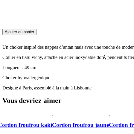
quantité
Ajouter au panier
de
Collier
Picnic
Un choker inspiré des nappes d’antan mais avec une touche de moderni
Margarida
Collier en tissu vichy, attache en acier inoxydable doré, pendentifs fle
Rose
Palas
Longueur : 49 cm
Choker hypoallergénique
Designé à Paris, assemblé à la main à Lisbonne
Vous devriez aimer
Cordon froufrou kaki
Cordon froufrou jaune
Cordon fr