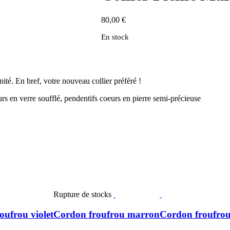
80,00
€
En stock
té. En bref, votre nouveau collier préféré !
urs en verre soufflé, pendentifs coeurs en pierre semi-précieuse
Rupture de stocks
oufrou violet
Cordon froufrou marron
Cordon froufrou