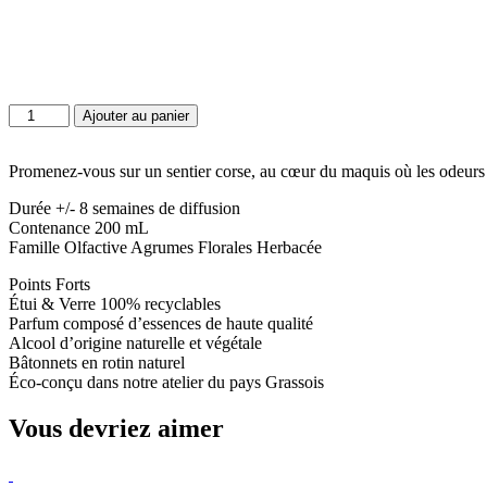
quantité
Ajouter au panier
de
Diffuseur
sur
Promenez-vous sur un sentier corse, au cœur du maquis où les odeurs de
un
Durée +/- 8 semaines de diffusion
sentier
Contenance 200 mL
corse
Famille Olfactive Agrumes Florales Herbacée
La
Promenade
Points Forts
Étui & Verre 100% recyclables
Parfum composé d’essences de haute qualité
Alcool d’origine naturelle et végétale
Bâtonnets en rotin naturel
Éco-conçu dans notre atelier du pays Grassois
Vous devriez aimer