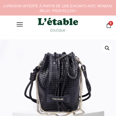
LIVRAISON OFFERTE À PARTIR DE 120€ D’ACHATS AVEC MONDIAL
RELAY. PROFITEZ-EN !
0