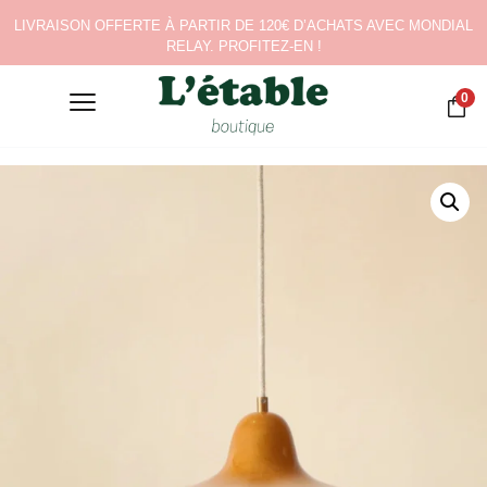
LIVRAISON OFFERTE À PARTIR DE 120€ D’ACHATS AVEC MONDIAL
RELAY. PROFITEZ-EN !
0