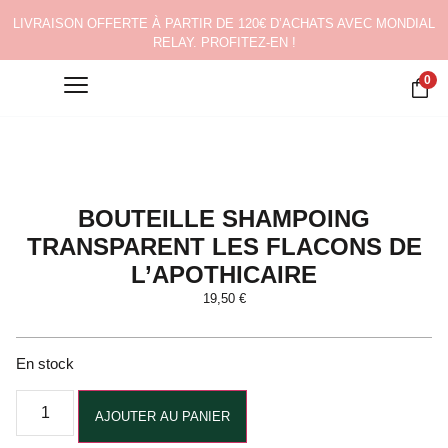
LIVRAISON OFFERTE À PARTIR DE 120€ D’ACHATS AVEC MONDIAL
RELAY. PROFITEZ-EN !
0
BOUTEILLE SHAMPOING
TRANSPARENT LES FLACONS DE
L’APOTHICAIRE
19,50
€
En stock
Alternative:
AJOUTER AU PANIER